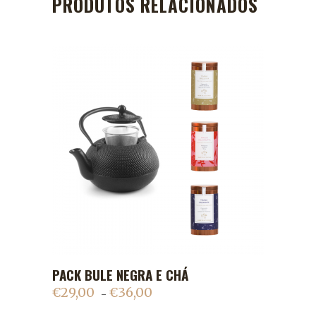
PRODUTOS RELACIONADOS
This
PACK BULE NEGRA E CHÁ
ADICIONAR AO CARRINHO
product
€
29,00
€
36,00
Price
–
has
range: