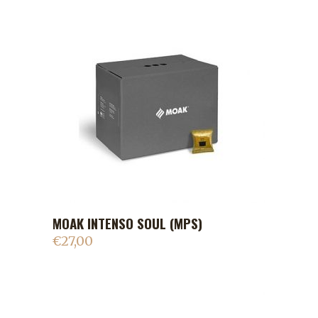
MOAK INTENSO SOUL (MPS)
ADICIONAR AO CARRINHO
€
27,00