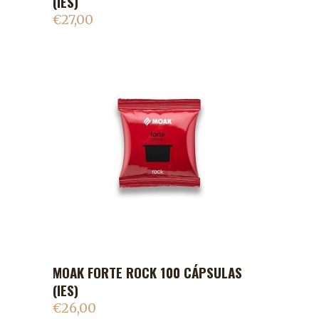
(IES)
€
27,00
MOAK FORTE ROCK 100 CÁPSULAS
ADICIONAR AO CARRINHO
(IES)
€
26,00