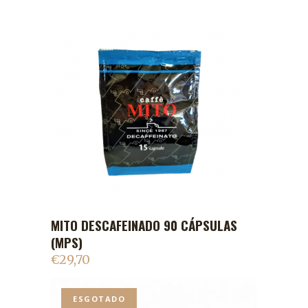
MITO DESCAFEINADO 90 CÁPSULAS
ADICIONAR AO CARRINHO
(MPS)
€
29,70
ESGOTADO