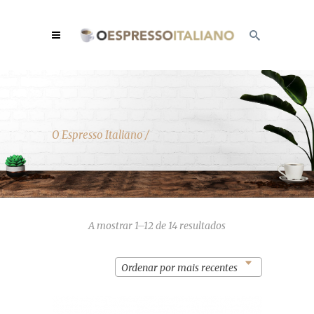
O Espresso Italiano
/
Ordenado
A mostrar 1–12 de 14 resultados
por
mais
recentes
Ordenar por mais recentes