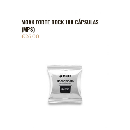
MOAK FORTE ROCK 100 CÁPSULAS
ADICIONAR AO CARRINHO
(MPS)
€
26,00