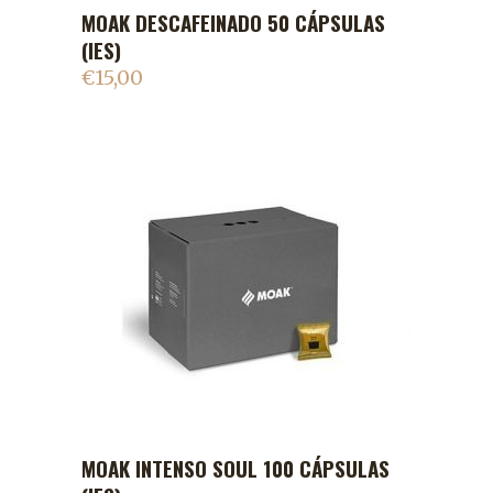
MOAK DESCAFEINADO 50 CÁPSULAS
ADICIONAR AO CARRINHO
(IES)
€
15,00
MOAK INTENSO SOUL 100 CÁPSULAS
ADICIONAR AO CARRINHO