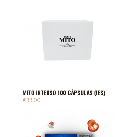
MITO INTENSO 100 CÁPSULAS (IES)
ADICIONAR AO CARRINHO
€
33,00