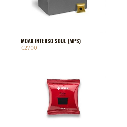
MOAK INTENSO SOUL (MPS)
ADICIONAR AO CARRINHO
€
27,00