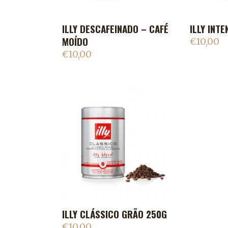
ILLY DESCAFEINADO – CAFÉ
ILLY INT
ADICIONAR AO CARRINHO
ADIC
MOÍDO
€
10,00
€
10,00
ILLY CLÁSSICO GRÃO 250G
ADICIONAR AO CARRINHO
€
10,00