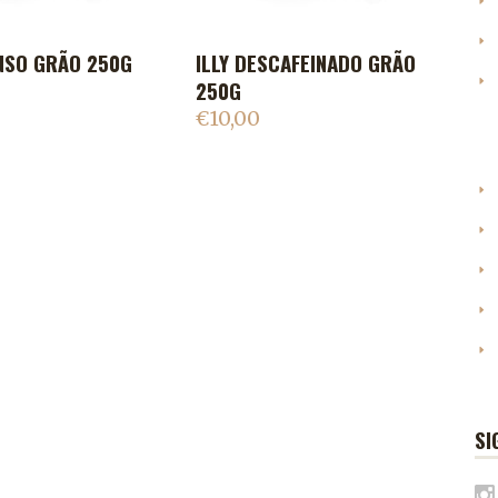
ENSO GRÃO 250G
ILLY DESCAFEINADO GRÃO
IONAR AO CARRINHO
ADICIONAR AO CARRINHO
250G
€
10,00
SI