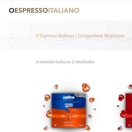
O Espresso Italiano
/
Compatíveis Nespresso
Ordenado
A mostrar todos os 2 resultados
por
mais
recentes