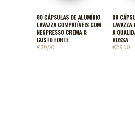
80 CÁPSULAS DE ALUMÍNIO
80 CÁPSU
ADICIONAR AO CARRINHO
ADIC
LAVAZZA COMPATÍVEIS COM
LAVAZZA 
NESPRESSO CREMA &
A QUALI
GUSTO FORTE
ROSSA
€
29,50
€
29,50