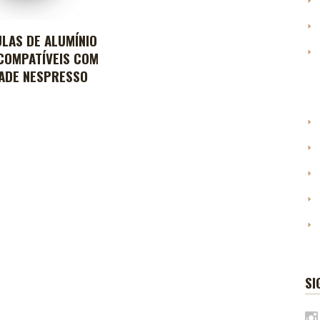
LAS DE ALUMÍNIO
IONAR AO CARRINHO
COMPATÍVEIS COM
DADE NESPRESSO
SI