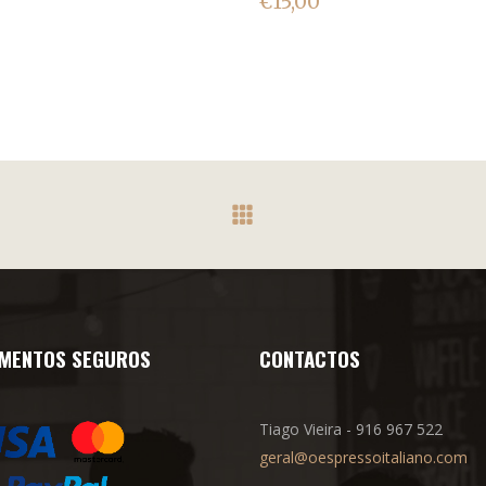
€
15,00
MENTOS SEGUROS
CONTACTOS
Tiago Vieira - 916 967 522
geral@oespressoitaliano.com