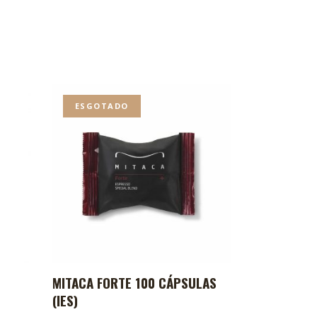
ESGOTADO
MITACA FORTE 100 CÁPSULAS
INHO
(IES)