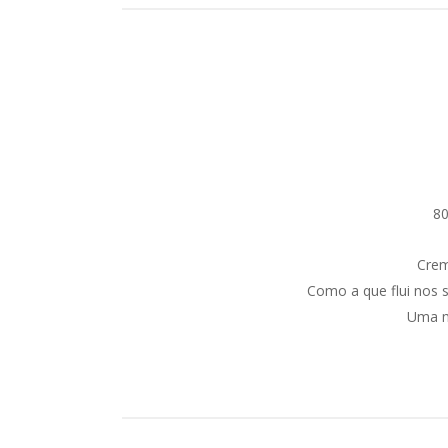
80
Crem
Como a que flui nos 
Uma m