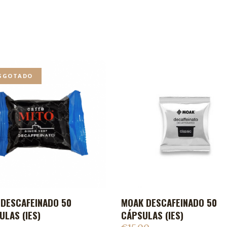
SGOTADO
 DESCAFEINADO 50
MOAK DESCAFEINADO 50
ADICIONAR AO CARR
ULAS (IES)
CÁPSULAS (IES)