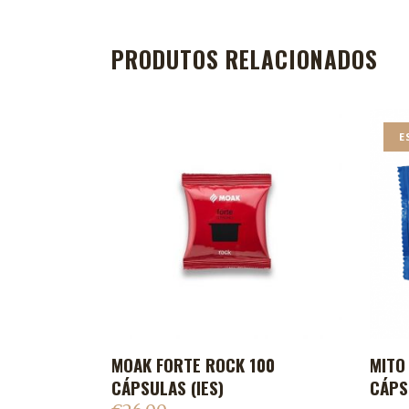
PRODUTOS RELACIONADOS
E
MOAK FORTE ROCK 100
MITO
ADICIONAR AO CARRINHO
CÁPSULAS (IES)
CÁPS