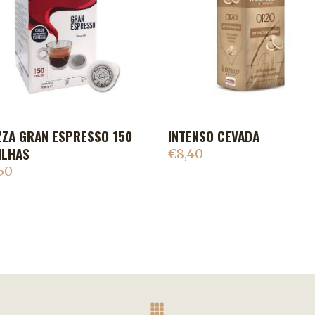
ZZA GRAN ESPRESSO 150
INTENSO CEVADA
ADICIONAR AO CARRINHO
ADICIONAR AO CARR
ILHAS
€
8,40
50