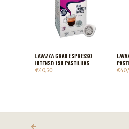
LAVAZZA GRAN ESPRESSO
LAVA
ADICIONAR AO CARRINHO
INTENSO 150 PASTILHAS
PAST
€
40,50
€
40,