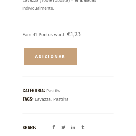
Lavazza (100% robusta) – embaladas
individualmente.
€
1,23
Earn 41 Pontos worth
ADICIONAR
CATEGORIA:
Pastilha
TAGS:
Lavazza
,
Pastilha
SHARE: