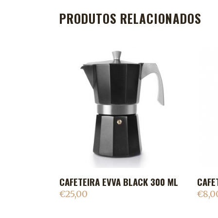
PRODUTOS RELACIONADOS
CAFETEIRA EVVA BLACK 300 ML
CAFE
ADICIONAR AO CARRINHO
€
25,00
€
8,0