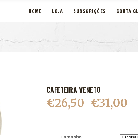
HOME
LOJA
SUBSCRIÇÕES
CONTA CL
CAFETEIRA VENETO
€
26,50
€
31,00
Pric
–
rang
€26,
thro
€31,
Tamanho