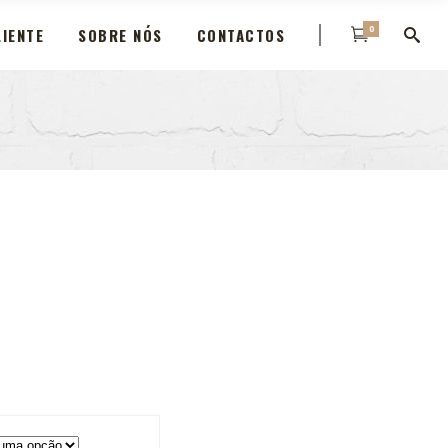
0
IENTE
SOBRE NÓS
CONTACTOS
e
e:
50
ugh
00