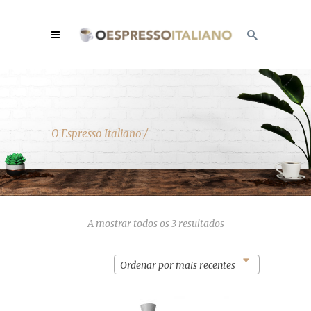
O Espresso Italiano
/
Ordenado
A mostrar todos os 3 resultados
por
mais
recentes
Ordenar por mais recentes